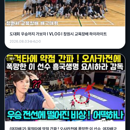
날씨 진짜 미쳤네요 ㅎㄷㄷ
매운떡볶이
15:19
숨 막히는 날씨 ㅜ
흑조
15:21
도대회 우승까지 가보자 l VLOG l 창원시 교육장배 하이라이트
그러게요ㅠ 숨이 안쉬어지네요 ㄷㄷ
2026.08.03
4
0
배나무
15:28
더워서 야구 취소하네 ㅜ
배구
크크
15:34
날씨가 진짜 시발이네
크크
15:34
나가면 타죽어요
그사람
15:48
양산은 42.5도...뉴스에 떳네요 나가면 뒤져요
퍼펙트
16:08
ㄷㄷㄷ
(여자배구) 목적타에 약점 간파 ! 오사카전에 폭망한 이 선수, 여자배구
매운떡볶이
19:07