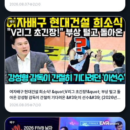
2026.08.07
2
0
배구
여자배구 현대건설 희소식! &quot;V리그 초긴장!&quot; 부상 털고 돌
아온 강성형 감독이 간절히 기다려온 &#39;이 선수&#39; (2026년 8
월4일)
2026.08.05
7
0
배구