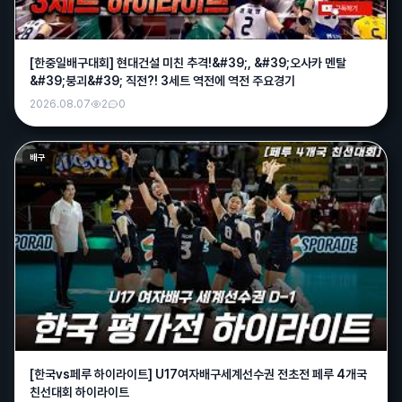
[한중일배구대회] 현대건설 미친 추격!&#39;, &#39;오사카 멘탈
&#39;붕괴&#39; 직전?! 3세트 역전에 역전 주요경기
2026.08.07
2
0
배구
[한국vs페루 하이라이트] U17여자배구세계선수권 전초전 페루 4개국
친선대회 하이라이트