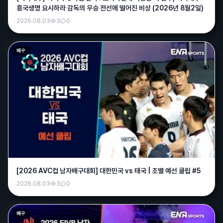
흥국생명 요시하라 감독의 우승 전선에 떨어진 비상 (2026년 8월2일)
오늘 싹다 플핸갔으면 집사겠네 ㅅㅂ
2026.08.03
3
0
퍼펙트
12:33
맛점들 하세여~
배구
매운떡볶이
12:57
밥먹으러 나가기가 무서운 날씨;;;
바나나
13:33
오늘 국야 싹다 취소네;;
그사람
14:45
그러네요 ㄷㄷ날씨가 미치긴했어요
화랑
15:00
어제 관중한명 쓰러져서 싹다 취소하는듯;;;
[2026 AVC컵 남자배구대회] 대한민국 vs 태국 | 조별 예선 클립 #5
와리가리
15:53
2026.08.03
3
0
퇴근마렵다
매운떡볶이
16:47
배구
오늘 한신승 가자잇!!