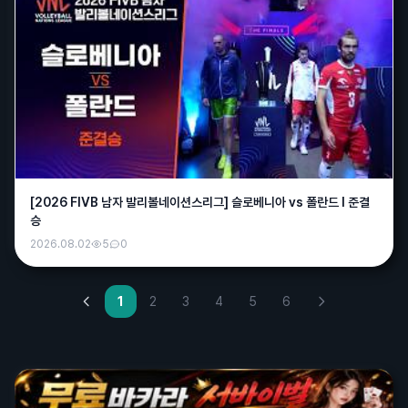
와리가리
20:09
더워서 시원한맥주 먹었더니 더덥다 잘못됐네ㅡㅡ
욕조숙녀
08:49
좋은아침입니다!
바나나
12:05
오늘도 야구 싹다 취소네...심심한데
퍼펙트
12:08
아....
[2026 FIVB 남자 발리볼네이션스리그] 슬로베니아 vs 폴란드 l 준결
승
굿벳
13:56
2026.08.02
5
0
안녕하세요~
욕조숙녀
14:06
오늘 일야픽 추천즘 해주실분 ㅋ
1
2
3
4
5
6
매운떡볶이
14:25
짐 승무패 1등 거의 50억이네여;;
에루샤
15:05
다들 점심드셨어요?