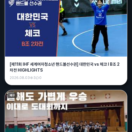
크크
12:30
개덥노
크크
12:30
타죽것네
욕조숙녀
12:31
밖에 나갈수 있는 날씨가 아니에여;;
크크
12:31
[제11회 IHF 세계여자청소년 핸드볼선수권] 대한민국 vs 체코 I B조 2
네 몸조리들 잘하세영
차전 HIGHLIGHTS
그사람
16:14
2026.08.03
3
0
졸라 덥다 진짜..쪄죽겠어요 밖에 1분만 서있어도 땀이 줄줄
고토리
02:05
배구
새벽이다
매운떡볶이
15:10
안녕하세여~
흑조
15:16