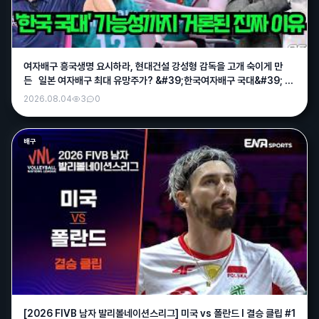
여자배구 흥국생명 요시하라, 현대건설 강성형 감독을 고개 숙이게 만
든 일본 여자배구 최대 유망주가? &#39;한국여자배구 국대&#39; 가
능성까지 거론된 진짜 이유 (2026년 8월3일)
2026.08.04
3
0
배구
[2026 FIVB 남자 발리볼네이션스리그] 미국 vs 폴란드 l 결승 클립 #1