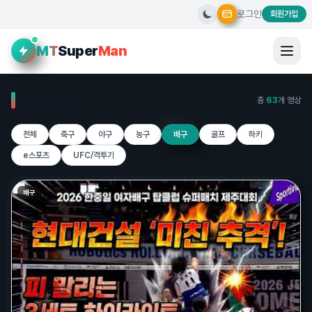
로그인
회원가입
MT
Super
Man
하이라이트
총
63
개 영상
전체
축구
야구
농구
배구
골프
하키
e스포츠
UFC/격투기
배구