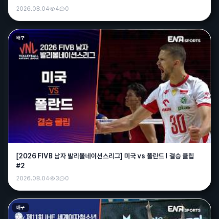
2026.08.04
4
0
배구
그사람
13:39
오우~어벤져스님 좋은생각이십니다 ㅎㅎ
그사람
13:40
아따 포인트 노가다 힘드네요 오목 개꿀잼인데
바나나
14:19
[2026 FIVB 남자 발리볼네이션스리그] 미국 vs 폴란드 l 결승 클립
포인트 모아서 채굴한번해봐야지
#2
어벤져스
20:17
2026.08.04
3
0
주말이 순삭이네 ㅜ
욕조숙녀
12:23
배구
다들 맛점하세여ㅋ