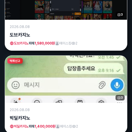
3
2026.08.08
도브카지노
도브카지노
피해
1,580,000원
에이스킹
2
먹튀신고
3
2026.08.08
빅딜카지노
빅딜카지노
피해
1,400,000원
에이스킹
2