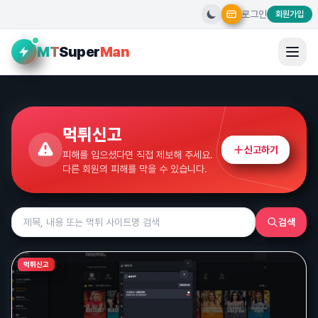
로그인
회원가입
MT
Super
Man
먹튀신고
신고하기
피해를 입으셨다면 직접 제보해 주세요.
다른 회원의 피해를 막을 수 있습니다.
검색
먹튀신고