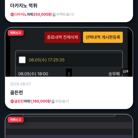
더카지노 먹튀
더카지노
피해
250,000원
퍼펙트
13
먹튀신고
5
2026.08.07
골든런
골든런
피해
1,160,000원
화랑
11
먹튀신고