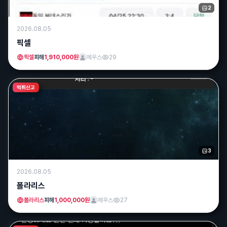
2
2026.08.05
픽셀
픽셀
피해
1,910,000원
제우스
29
먹튀신고
3
2026.08.05
폴라리스
폴라리스
피해
1,000,000원
제우스
27