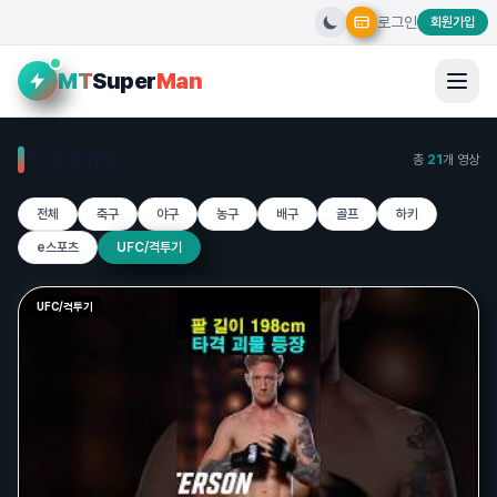
로그인
회원가입
MT
Super
Man
하이라이트
총
21
개 영상
전체
축구
야구
농구
배구
골프
하키
e스포츠
UFC/격투기
UFC/격투기