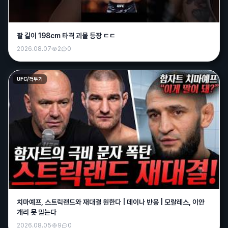
팔 길이 198cm 타격 괴물 등장 ㄷㄷ
2026.08.07
2
0
UFC/격투기
치마예프, 스트릭랜드와 재대결 원한다 | 데이나 반응 | 모랄레스, 이안
개리 못 믿는다
2026.08.05
9
0