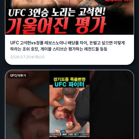
타죽것네
욕조숙녀
12:31
밖에 나갈수 있는 날씨가 아니에여;;
크크
12:31
네 몸조리들 잘하세영
UFC 고석현vs장폴 레보스노야니 배당률 차이, 돈벌고 싶으면 이렇게
하라는 조쉬 호킷, 게이블 스티브슨 평가하는 레전드들 등등
그사람
16:14
졸라 덥다 진짜..쪄죽겠어요 밖에 1분만 서있어도 땀이 줄줄
2026.07.20
18
0
고토리
02:05
새벽이다
UFC/격투기
매운떡볶이
15:10
안녕하세여~
흑조
15:16
날씨 진짜 미쳤네요 ㅎㄷㄷ
매운떡볶이
15:19
숨 막히는 날씨 ㅜ
흑조
15:21