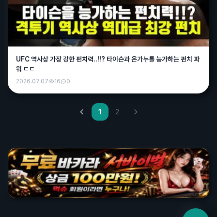
바나나
12:05
오늘도 야구 싹다 취소네...심심한데
퍼펙트
12:08
아....
UFC 역사상 가장 강한 펀치력..!!? 타이슨과 은가누를 능가하는 펀치 파
워 ㄷㄷ
굿벳
13:56
2026.07.07
16
0
안녕하세요~
욕조숙녀
14:06
오늘 일야픽 추천즘 해주실분 ㅋ
1
2
매운떡볶이
14:25
짐 승무패 1등 거의 50억이네여;;
에루샤
15:05
다들 점심드셨어요?
흑조
15:08
오목 한판 두실분 계십니까~~방 파놨으니 들어오세요
배나무
15:13