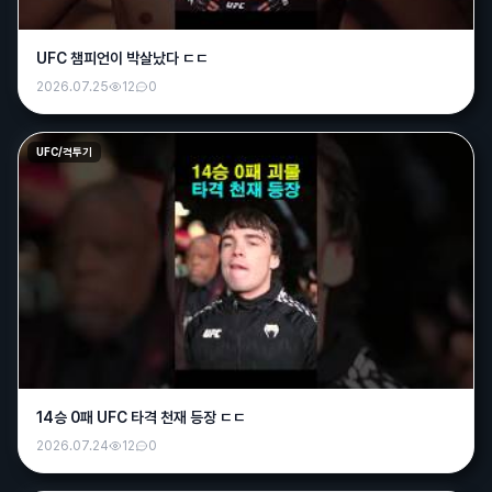
UFC 챔피언이 박살났다 ㄷㄷ
2026.07.25
12
0
UFC/격투기
14승 0패 UFC 타격 천재 등장 ㄷㄷ
2026.07.24
12
0