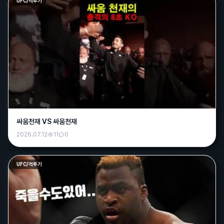
UFC/격투기
매운떡볶이
12:57
밥먹으러 나가기가 무서운 날씨;;;
바나나
13:33
오늘 국야 싹다 취소네;;
그사람
14:45
그러네요 ㄷㄷ날씨가 미치긴했어요
화랑
15:00
어제 관중한명 쓰러져서 싹다 취소하는듯;;;
싸움천재 VS 싸움천재
와리가리
15:53
2026.07.12
11
0
퇴근마렵다
매운떡볶이
16:47
UFC/격투기
오늘 한신승 가자잇!!
와리가리
20:09
더워서 시원한맥주 먹었더니 더덥다 잘못됐네ㅡㅡ
욕조숙녀
08:49
좋은아침입니다!