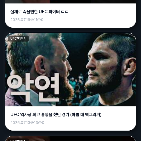
그러게요ㅠ 숨이 안쉬어지네요 ㄷㄷ
실제로 죽을뻔한 UFC 파이터 ㄷㄷ
배나무
15:28
2026.07.16
11
0
더워서 야구 취소하네 ㅜ
크크
15:34
UFC/격투기
날씨가 진짜 시발이네
크크
15:34
나가면 타죽어요
그사람
15:48
양산은 42.5도...뉴스에 떳네요 나가면 뒤져요
퍼펙트
16:08
ㄷㄷㄷ
매운떡볶이
19:07
UFC 역사상 최고 흥행을 쳤던 경기 (하빕 대 맥그리거)
오늘 싹다 플핸갔으면 집사겠네 ㅅㅂ
2026.07.13
13
0
퍼펙트
12:33
맛점들 하세여~