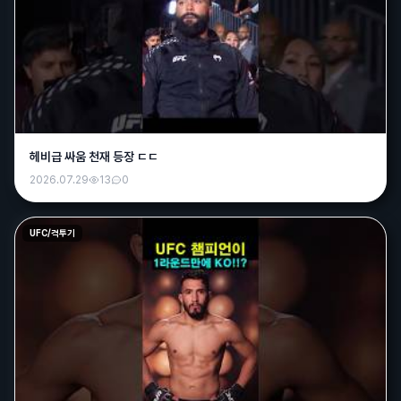
헤비급 싸움 천재 등장 ㄷㄷ
2026.07.29
13
0
UFC/격투기