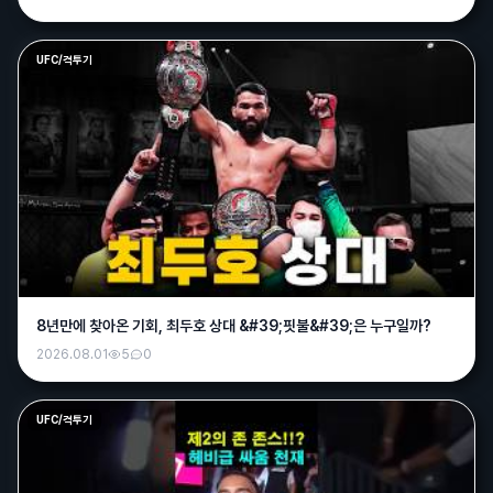
UFC/격투기
8년만에 찾아온 기회, 최두호 상대 &#39;핏불&#39;은 누구일까?
2026.08.01
5
0
UFC/격투기