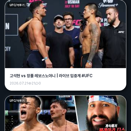
UFC/격투기
그사람
13:39
오우~어벤져스님 좋은생각이십니다 ㅎㅎ
그사람
13:40
아따 포인트 노가다 힘드네요 오목 개꿀잼인데
바나나
14:19
포인트 모아서 채굴한번해봐야지
어벤져스
20:17
고석현 vs 장폴 레보스노야니 | 라이브 입중계 #UFC
주말이 순삭이네 ㅜ
2026.07.21
21
0
욕조숙녀
12:23
다들 맛점하세여ㅋ
UFC/격투기
크크
12:30
개덥노
크크
12:30