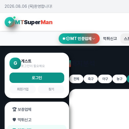
2026.08.06 (목)
환영합니다!
MT
Super
Man
MT 인증업체
먹튀신고
스
게스트
매치분석
G
로그인이 필요해요
로그인
전체
축구
야구
농구
회원가입
찾기
🏆
보증업체
🛡️
먹튀신고