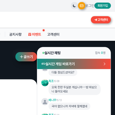
로그인
회원가입
퍼펙트
12:08
아....
고객센터
굿벳
13:56
안녕하세요~
공지사항
이벤트
고객센터
욕조숙녀
14:06
오늘 일야픽 추천즘 해주실분 ㅋ
매운떡볶이
14:25
실시간 채팅
접속
0
명
글쓰기
짐 승무패 1등 거의 50억이네여;;
실시간 게임 바로가기
에루샤
15:05
다들 점심드셨어요?
흑조
15:08
오목 한판 두실분 계십니까~~방 파놨으
니 들어오세요
배나무
15:13
국야 없으니까 저녁에 할께없네
15:14