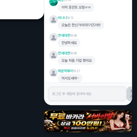
흑조
아악 포인트 오링ㅠㅠ
바나나
16:12
오늘은 한신가야지!!가즈아!!!
연세대짠
18:08
안녕하세요
연세대짠
18:08
오늘 처음 가입 했어요
매운떡볶이
19:27
어서오세여~
전
송