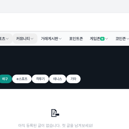
포츠
커뮤니티
거래게시판
포인트존
게임존
코인존
N
배구
e스포츠
격투기
테니스
기타
📝
아직 등록된 글이 없습니다. 첫 글을 남겨보세요!