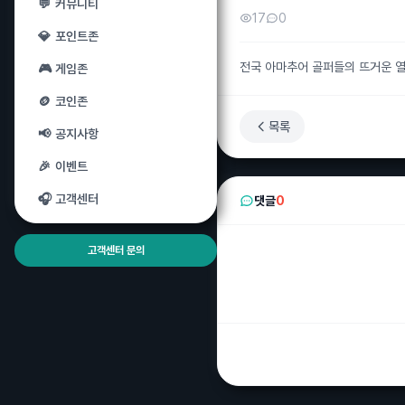
💬
커뮤니티
17
0
💎
포인트존
전국 아마추어 골퍼들의 뜨거운 열정
🎮
게임존
🪙
코인존
목록
📢
공지사항
🎉
이벤트
🎧
고객센터
댓글
0
고객센터 문의