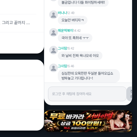
불금입니다 다들 화이팅하세여!!
바나나
12:49
오늘만 버티자ㅋ
그리고 끝까지 ...
매운떡볶이
14:42
국야 또 폭취네 ㅜㅜ
그사람
15:42
와 날씨 진짜 욕나오네 아오
그사람
15:46
심심한데 오목한판 두실분 들어오십쇼
방파놓고 기다립니다~!
전
송