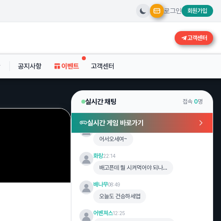
로그인
회원가입
흑조
15:14
아악 포인트 오링ㅠㅠ
고객센터
바나나
16:12
오늘은 한신가야지!!가즈아!!!
공지사항
이벤트
고객센터
연세대짠
18:08
안녕하세요
연세대짠
18:08
실시간 채팅
접속
0
명
오늘 처음 가입 했어요
실시간 게임 바로가기
매운떡볶이
19:27
어서오세여~
화랑
22:14
배고픈데 뭘 시켜먹어야 되나...
배나무
08:49
오늘도 건승하세엽
어벤져스
12:25