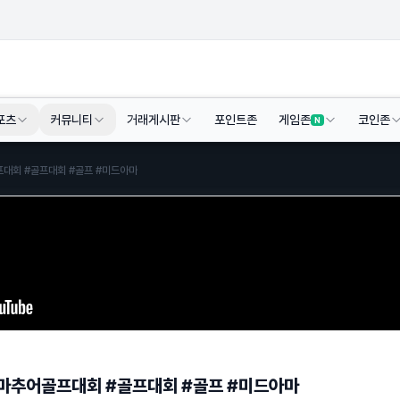
포츠
커뮤니티
거래게시판
포인트존
게임존
코인존
N
대회 #골프대회 #골프 #미드아마
아마추어골프대회 #골프대회 #골프 #미드아마