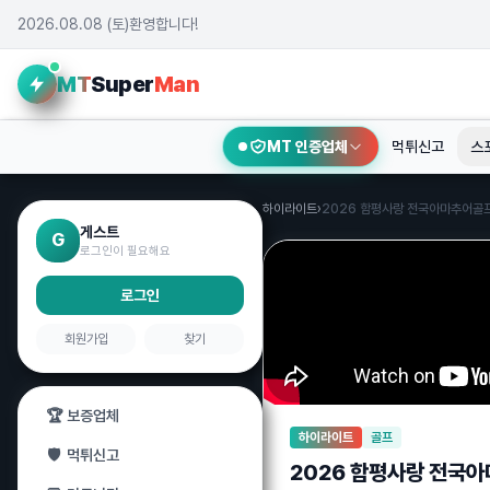
2026.08.08 (토)
환영합니다!
MT
Super
Man
MT 인증업체
먹튀신고
스
하이라이트
›
2026 함평사랑 전국아마추어골프
게스트
G
로그인이 필요해요
로그인
회원가입
찾기
🏆
보증업체
하이라이트
골프
🛡️
먹튀신고
2026 함평사랑 전국