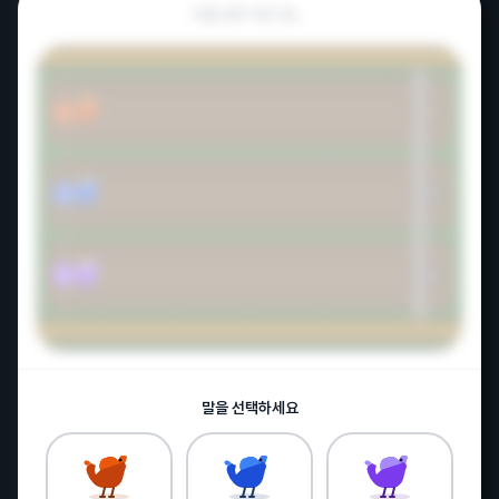
다음 경주 대기 중...
더워서 야구 취소하네 ㅜ
크크
15:34
START
200m
400m
600m
FINISH
날씨가 진짜 시발이네
1
x2.6
크크
15:34
나가면 타죽어요
그사람
15:48
2
x2.6
양산은 42.5도...뉴스에 떳네요 나가면 뒤져요
퍼펙트
16:08
ㄷㄷㄷ
3
x2.6
매운떡볶이
19:07
오늘 싹다 플핸갔으면 집사겠네 ㅅㅂ
퍼펙트
12:33
맛점들 하세여~
말을 선택하세요
매운떡볶이
12:57
밥먹으러 나가기가 무서운 날씨;;;