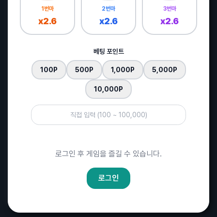
바나나
13:33
1번마
2번마
3번마
오늘 국야 싹다 취소네;;
x2.6
x2.6
x2.6
그사람
14:45
그러네요 ㄷㄷ날씨가 미치긴했어요
베팅 포인트
화랑
15:00
100P
500P
1,000P
5,000P
어제 관중한명 쓰러져서 싹다 취소하는듯;;;
와리가리
15:53
10,000P
퇴근마렵다
매운떡볶이
16:47
오늘 한신승 가자잇!!
와리가리
20:09
로그인 후 게임을 즐길 수 있습니다.
더워서 시원한맥주 먹었더니 더덥다 잘못됐네ㅡㅡ
욕조숙녀
08:49
로그인
좋은아침입니다!
바나나
12:05
오늘도 야구 싹다 취소네...심심한데