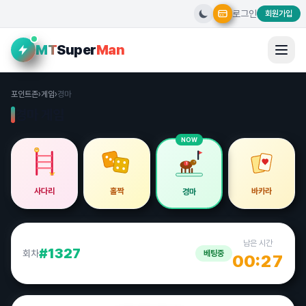
로그인
회원가입
크크
12:31
네 몸조리들 잘하세영
MT
Super
Man
그사람
16:14
졸라 덥다 진짜..쪄죽겠어요 밖에 1분만 서있어도 땀이 줄줄
포인트존
›
게임
›
경마
고토리
02:05
경마 게임
새벽이다
매운떡볶이
15:10
NOW
안녕하세여~
♥
1
흑조
15:16
사다리
홀짝
바카라
경마
날씨 진짜 미쳤네요 ㅎㄷㄷ
매운떡볶이
15:19
숨 막히는 날씨 ㅜ
남은 시간
#1327
회차
베팅중
00:27
흑조
15:21
그러게요ㅠ 숨이 안쉬어지네요 ㄷㄷ
배나무
15:28