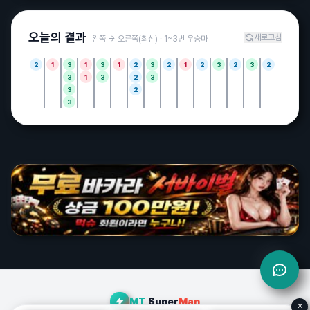
퍼펙트
12:08
아....
오늘의 결과
새로고침
왼쪽 → 오른쪽(최신) · 1~3번 우승마
굿벳
13:56
2
1
3
1
3
1
2
3
2
1
2
3
2
3
2
안녕하세요~
3
1
3
2
3
3
2
욕조숙녀
14:06
3
오늘 일야픽 추천즘 해주실분 ㅋ
매운떡볶이
14:25
짐 승무패 1등 거의 50억이네여;;
에루샤
15:05
다들 점심드셨어요?
흑조
15:08
오목 한판 두실분 계십니까~~방 파놨으니 들어오세요
배나무
15:13
국야 없으니까 저녁에 할께없네
흑조
15:14
MT
Super
Man
✕